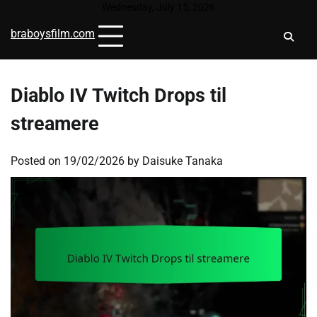
Skip
Wednesday, July 15, 2026
to
braboysfilm.com
content
Diablo IV Twitch Drops til
streamere
Posted on
19/02/2026
by
Daisuke Tanaka